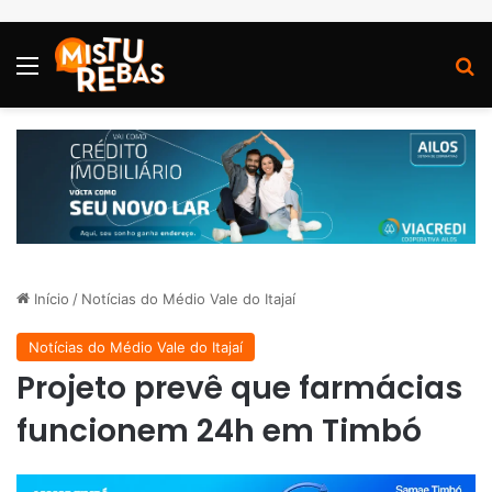
Menu
P
Início
/
Notícias do Médio Vale do Itajaí
Notícias do Médio Vale do Itajaí
Projeto prevê que farmácias
funcionem 24h em Timbó