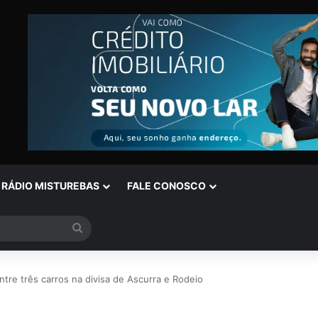
RÁDIO MISTUREBAS
FALE CONOSCO
Procurar
por
tre três carros na divisa de Ascurra e Rodeio