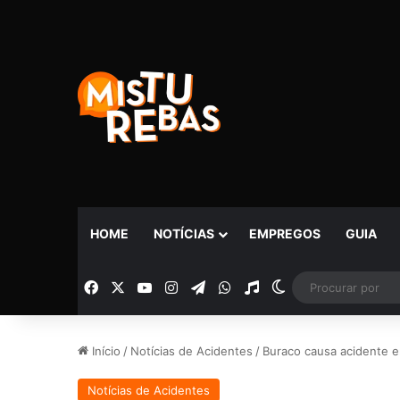
HOME
NOTÍCIAS
EMPREGOS
GUIA
Facebook
X
YouTube
Instagram
Telegram
WhatsApp
Rádio
Switch skin
Início
/
Notícias de Acidentes
/
Buraco causa acidente en
Notícias de Acidentes