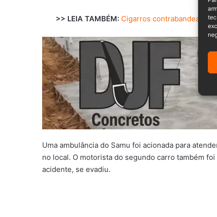
arm
tec
>> LEIA TAMBÉM:
Cigarros contrabandeados 
exc
neg
Uma ambulância do Samu foi acionada para atender
no local. O motorista do segundo carro também foi 
acidente, se evadiu.