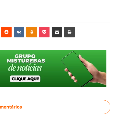
st
Reddit
VK
OK
Pocket
Compartilhar via e-mail
Imprimir
mentários