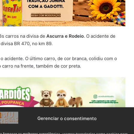
ês carros na divisa de
Ascurra e Rodeio
. O acidente de
a divisa BR 470, no km 89.
acidente. O último carro, de cor branca, colidiu com o
o carro na frente, também de cor preta.
Gerenciar o consentimento
estava na estrada.
a fornecer as melhores experiências, usamos tecnologias como cookies para