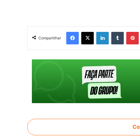
Facebook
X
Linkedin
Tumblr
Pintere
Compartilhar
Co