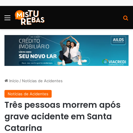
Menu
P
Início
/
Notícias de Acidentes
Notícias de Acidentes
Três pessoas morrem após
grave acidente em Santa
Catarina