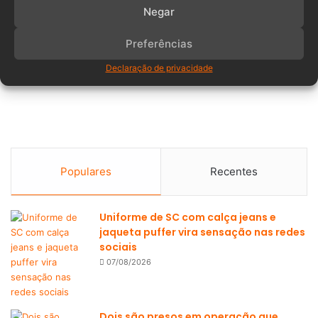
Negar
Preferências
Declaração de privacidade
Populares
Recentes
Uniforme de SC com calça jeans e
jaqueta puffer vira sensação nas redes
sociais
07/08/2026
Dois são presos em operação que