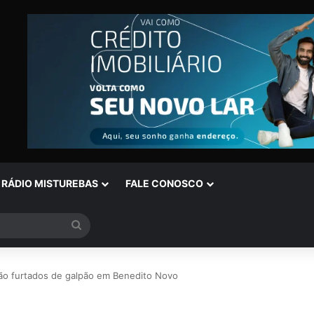
RÁDIO MISTUREBAS
FALE CONOSCO
Procurar
por
 são furtados de galpão em Benedito Novo