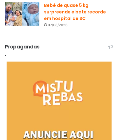
Bebê de quase 5 kg
surpreende e bate recorde
em hospital de SC
07/08/2026
Propagandas