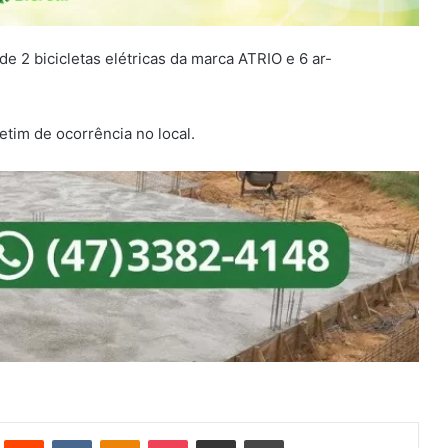
 de 2 bicicletas elétricas da marca ATRIO e 6 ar-
etim de ocorrência no local.
st
Reddit
VK
OK
Pocket
Compartilhar via e-mail
Imprimir