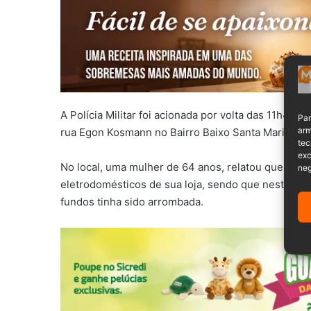
A Polícia Militar foi acionada por volta das 11h40 d
Par
arm
rua Egon Kosmann no Bairro Baixo Santa Maria, e
tec
exc
No local, uma mulher de 64 anos, relatou que poss
neg
eletrodomésticos de sua loja, sendo que neste sáb
fundos tinha sido arrombada.