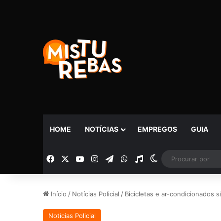
HOME
NOTÍCIAS
EMPREGOS
GUIA
Facebook
X
YouTube
Instagram
Telegram
WhatsApp
Rádio
Switch skin
Início
/
Notícias Policial
/
Bicicletas e ar-condicionados
Notícias Policial