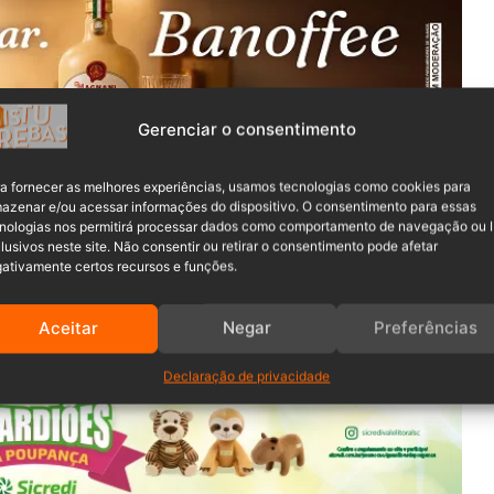
Gerenciar o consentimento
e sábado, 5 de Junho, para verificar um furto, ocorrido na
a fornecer as melhores experiências, usamos tecnologias como cookies para
azenar e/ou acessar informações do dispositivo. O consentimento para essas
m Benedito Novo.
nologias nos permitirá processar dados como comportamento de navegação ou 
lusivos neste site. Não consentir ou retirar o consentimento pode afetar
ui um galpão nesta rua, onde fica o depósito dos móveis e
ativamente certos recursos e funções.
ado, chegou no seu galpão e verificou que uma janela dos
Aceitar
Negar
Preferências
Declaração de privacidade