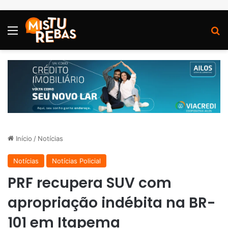
Menu
P
Início
/
Notícias
Notícias
Notícias Policial
PRF recupera SUV com
apropriação indébita na BR-
101 em Itapema