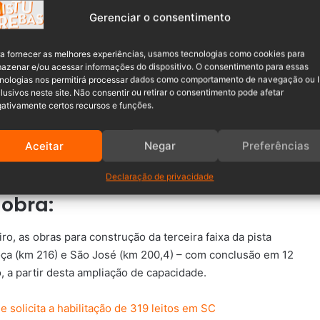
e implantação da terceira faixa no local. Para acessar a
Gerenciar o consentimento
a saída 210 (cerca de 1 km antes). Na sequência, também
a fornecer as melhores experiências, usamos tecnologias como cookies para
azenar e/ou acessar informações do dispositivo. O consentimento para essas
nologias nos permitirá processar dados como comportamento de navegação ou 
lusivos neste site. Não consentir ou retirar o consentimento pode afetar
ativamente certos recursos e funções.
Aceitar
Negar
Preferências
Declaração de privacidade
 obra:
iro, as obras para construção da terceira faixa da pista
oça (km 216) e São José (km 200,4) – com conclusão em 12
, a partir desta ampliação de capacidade.
e solicita a habilitação de 319 leitos em SC