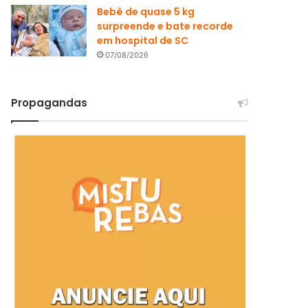
Bebê de quase 5 kg
surpreende e bate recorde
em hospital de SC
07/08/2026
Propagandas