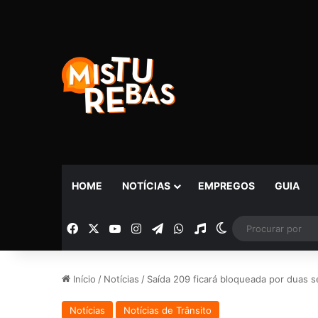
HOME
NOTÍCIAS
EMPREGOS
GUIA
Facebook
X
YouTube
Instagram
Telegram
WhatsApp
Rádio
Switch skin
Início
/
Notícias
/
Saída 209 ficará bloqueada por duas 
Notícias
Notícias de Trânsito