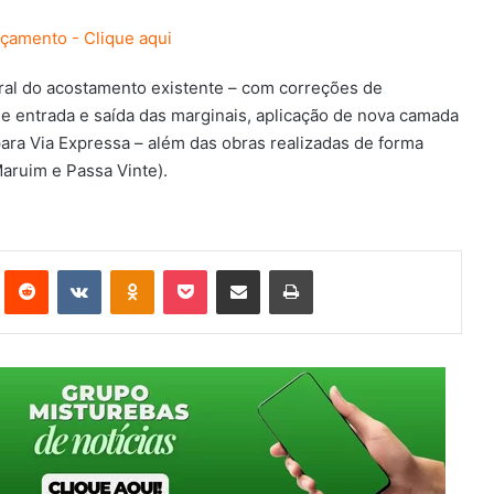
ral do acostamento existente – com correções de
e entrada e saída das marginais, aplicação de nova camada
 para Via Expressa – além das obras realizadas de forma
aruim e Passa Vinte).
st
Reddit
VK
OK
Pocket
Compartilhar via e-mail
Imprimir