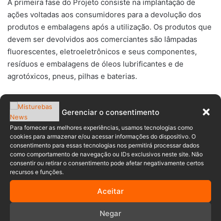
A primeira fase do Projeto consiste na implantação de
ações voltadas aos consumidores para a devolução dos
produtos e embalagens após a utilização. Os produtos que
devem ser devolvidos aos comerciantes são lâmpadas
fluorescentes, eletroeletrônicos e seus componentes,
resíduos e embalagens de óleos lubrificantes e de
agrotóxicos, pneus, pilhas e baterias.
Já os fabricantes, importadores, distribuidores e
Gerenciar o consentimento
comerciantes têm, nesta etapa, a responsabilidade de
estruturar e implementar sistemas de logística reversa
Para fornecer as melhores experiências, usamos tecnologias como
cookies para armazenar e/ou acessar informações do dispositivo. O
para que o material recolhido tenha a destinação adequada
consentimento para essas tecnologias nos permitirá processar dados
e mais ecologicamente correta.
como comportamento de navegação ou IDs exclusivos neste site. Não
consentir ou retirar o consentimento pode afetar negativamente certos
recursos e funções.
Para isso, o IMA firmou parcerias com entidades gestoras
responsáveis pelo recolhimento e destinação de produtos
Aceitar
como lâmpadas, eletroeletrônicos, pneus, embalagens de
agrotóxicos e óleos, pilhas e baterias que irão instalar
Negar