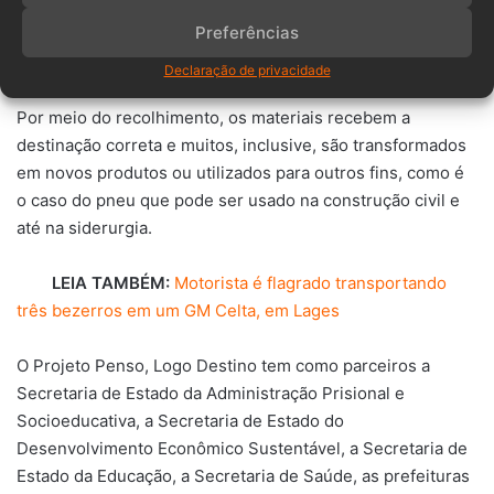
pontos de coleta nos municípios que aderirem ao
Preferências
Programa, além de promover campanhas de
conscientização e arrecadação dos materiais.
Declaração de privacidade
Por meio do recolhimento, os materiais recebem a
destinação correta e muitos, inclusive, são transformados
em novos produtos ou utilizados para outros fins, como é
o caso do pneu que pode ser usado na construção civil e
até na siderurgia.
LEIA TAMBÉM:
Motorista é flagrado transportando
três bezerros em um GM Celta, em Lages
O Projeto Penso, Logo Destino tem como parceiros a
Secretaria de Estado da Administração Prisional e
Socioeducativa, a Secretaria de Estado do
Desenvolvimento Econômico Sustentável, a Secretaria de
Estado da Educação, a Secretaria de Saúde, as prefeituras