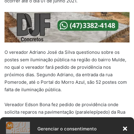
ocorrer até o dia 01 de junho 2021.
O vereador Adriano José da Silva questionou sobre os
postes sem iluminação pública na região do bairro Mulde,
no qual o vereador fará pedido de providência nos
próximos dias. Segundo Adriano, da entrada da rua
Pomerode, até o Portal do Morro Azul, são 52 postes com
falta de iluminação pública.
Vereador Edson Bona fez pedido de providência onde
solicita reparos na pavimentação (paralelepípedo) da Rua
Treze de Maio, Bairro Vila Germer, e também pede para
que a Secretaria de Obras realize limpeza e roçadas nas
Gerenciar o consentimento