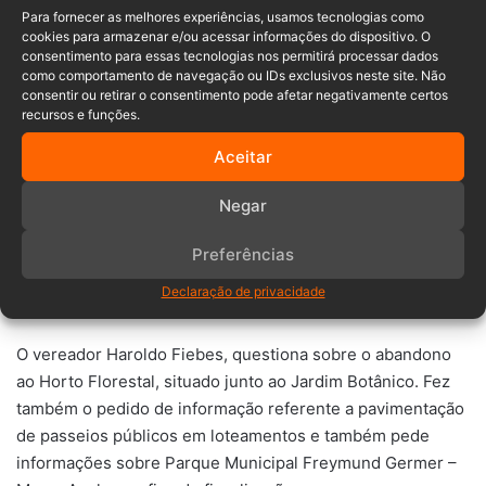
laterais da Rua Mato Grosso, Bairro Dos Estados.
Para fornecer as melhores experiências, usamos tecnologias como
cookies para armazenar e/ou acessar informações do dispositivo. O
O vereador Adilson Mesch, realizou alguns pedidos de
consentimento para essas tecnologias nos permitirá processar dados
como comportamento de navegação ou IDs exclusivos neste site. Não
indicação, Pavimentação da rua Penha – Bairro Quintino,
consentir ou retirar o consentimento pode afetar negativamente certos
pavimentação da rua Edmundo Lindner – Araponguinhas e
recursos e funções.
pavimentação da Rua Primavera – Araponguinhas.
Aceitar
A vereadora Gilmara Giotti falou de sua visita à
Negar
Florianópolis, onde esteve na Secretaria de Segurança
Pública, solicitando uma sede nova para a delegacia de
Preferências
Timbó, e também uma delegacia de atendimento exclusivo
Declaração de privacidade
para mulheres.
O vereador Haroldo Fiebes, questiona sobre o abandono
ao Horto Florestal, situado junto ao Jardim Botânico. Fez
também o pedido de informação referente a pavimentação
de passeios públicos em loteamentos e também pede
informações sobre Parque Municipal Freymund Germer –