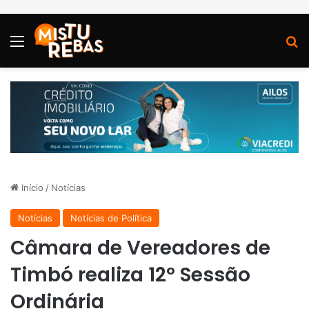
Menu
P
Início
/
Notícias
Notícias
Notícias de Política
Câmara de Vereadores de
Timbó realiza 12º Sessão
Ordinária