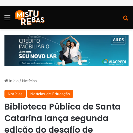
Menu
P
Início
/
Notícias
Notícias
Notícias de Educação
Biblioteca Pública de Santa
Catarina lança segunda
edição do desafio de