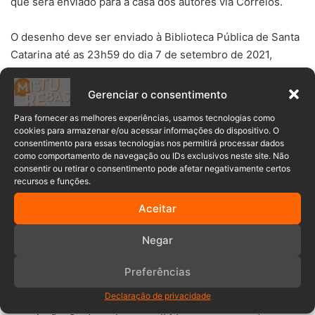
que será enviado para a casa dos autores via Correios.
O desenho deve ser enviado à Biblioteca Pública de Santa
Catarina até as 23h59 do dia 7 de setembro de 2021,
endereçado ao e-mail
artenabibliotecapublica@gmail.com
,
nos formatos descritos no regulamento do concurso. A
Gerenciar o consentimento
divulgação dos resultados será feita a partir das 14h de 29
Para fornecer as melhores experiências, usamos tecnologias como
de outubro de 2021 (Dia Nacional do Livro).
cookies para armazenar e/ou acessar informações do dispositivo. O
consentimento para essas tecnologias nos permitirá processar dados
como comportamento de navegação ou IDs exclusivos neste site. Não
Mais informações podem ser obtidas exclusivamente pelo
consentir ou retirar o consentimento pode afetar negativamente certos
e-mail
artenabibliotecapublica@gmail.com
recursos e funções.
Aceitar
::
Regulmento Desafio Desenho do Livro que eu Li
Negar
disponível entre 0h01 do dia 18 de abril e 23h59 do dia 7
de setembro de 2021, ou até o limite de 500 inscrições.
Preferências
Apenas o representante legal deve fazer a inscrição e cada
Declaração de privacidade
participante poderá concorrer com somente um desenho à