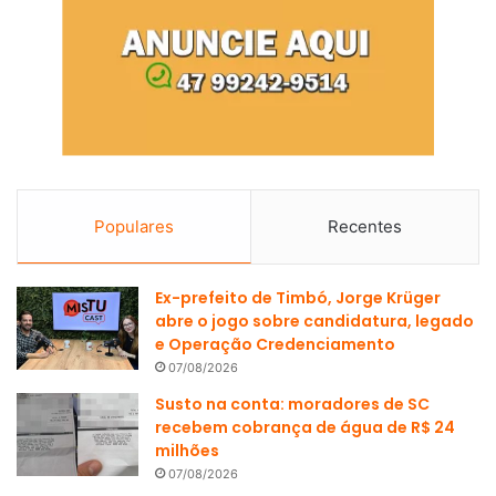
Populares
Recentes
Ex-prefeito de Timbó, Jorge Krüger
abre o jogo sobre candidatura, legado
e Operação Credenciamento
07/08/2026
Susto na conta: moradores de SC
recebem cobrança de água de R$ 24
milhões
07/08/2026