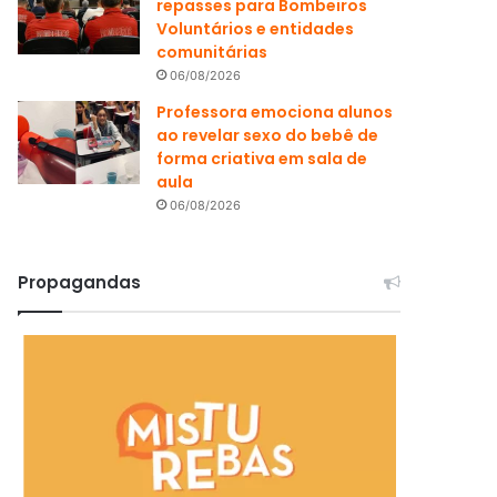
repasses para Bombeiros
Voluntários e entidades
comunitárias
06/08/2026
Professora emociona alunos
ao revelar sexo do bebê de
forma criativa em sala de
aula
06/08/2026
Propagandas