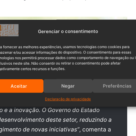
Gerenciar o consentimento
a fornecer as melhores experiências, usamos tecnologias como cookies para
azenar e/ou acessar informações do dispositivo. O consentimento para essas
nologias nos permitirá processar dados como comportamento de navegação ou 
lusivos neste site. Não consentir ou retirar o consentimento pode afetar
ativamente certos recursos e funções.
Aceitar
Negar
Preferências
Declaração de privacidade
polo tecnológico no país e no mundo, com
 e a inovação. O Governo do Estado
desenvolvimento deste setor, reduzindo a
gimento de novas iniciativas”
, comenta a