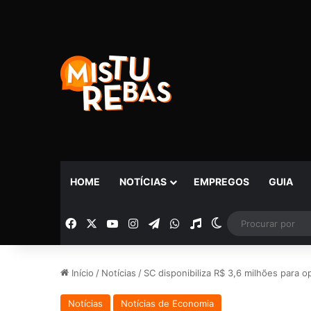
HOME
NOTÍCIAS
EMPREGOS
GUIA
Facebook
X
YouTube
Instagram
Telegram
WhatsApp
Rádio
Switch skin
Início
/
Notícias
/
SC disponibiliza R$ 3,6 milhões para 
Notícias
Notícias de Economia