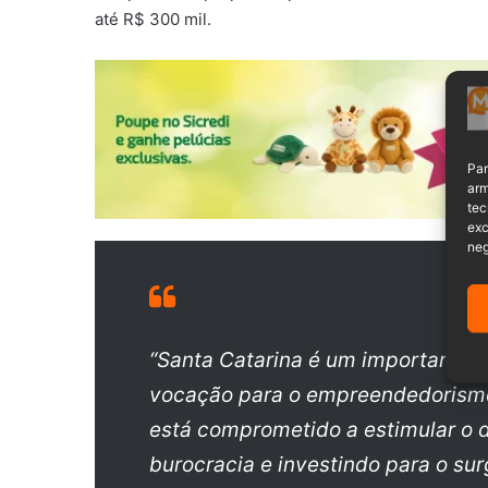
até R$ 300 mil.
Par
arm
tec
exc
neg
“Santa Catarina é um importante 
vocação para o empreendedorismo
está comprometido a estimular o 
burocracia e investindo para o sur