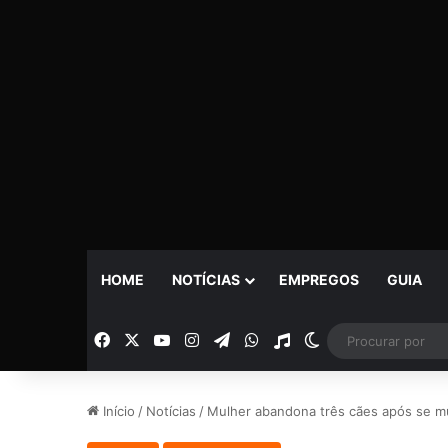
HOME
NOTÍCIAS
EMPREGOS
GUIA
Facebook
X
YouTube
Instagram
Telegram
WhatsApp
Rádio
Switch skin
Início
/
Notícias
/
Mulher abandona três cães após se m