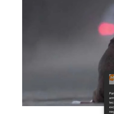
Par
arm
tec
exc
neg