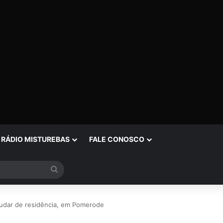
RÁDIO MISTUREBAS
FALE CONOSCO
Procurar
por
udar de residência, em Pomerode