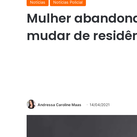
Notícias
Notícias Policial
Mulher abandona
mudar de residê
Andressa Caroline Maas
14/04/2021