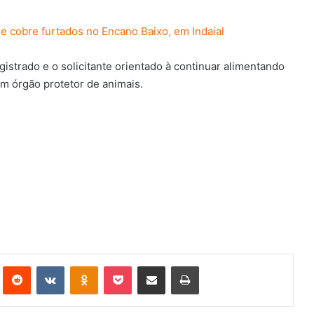
de cobre furtados no Encano Baixo, em Indaial
gistrado e o solicitante orientado à continuar alimentando
m órgão protetor de animais.
st
Reddit
VK
OK
Pocket
Compartilhar via e-mail
Imprimir