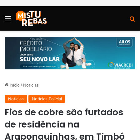
Menu
P
Início
/
Notícias
Notícias
Notícias Policial
Fios de cobre são furtados
de residência na
Araponguinhas, em Timbó