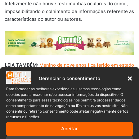
Infelizmente não houve testemunhas oculares do crime,
impossibilitando o colhimento de informações referente as
características do autor ou autores.
LEIA TAMBÉM:
Menino de nove anos fica ferido em estado
grave após ser atropelado em Guaramirim
Gerenciar o consentimento
Diante dos fatos, foi lavrado um boletim de ocorrência e
Para fornecer as melhores experiências, usamos tecnologias como
cookies para armazenar e/ou acessar informações do dispositivo. O
feita a devida orientação ao proprietário quanto aos
consentimento para essas tecnologias nos permitirá processar dados
procedimentos cabíveis.
como comportamento de navegação ou IDs exclusivos neste site. Não
consentir ou retirar o consentimento pode afetar negativamente certos
recursos e funções.
Aceitar