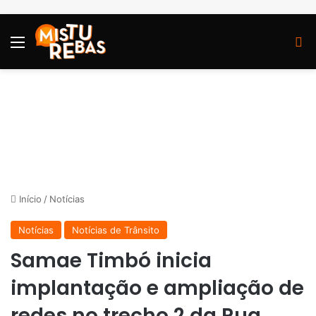
Menu
P
Início
/
Notícias
Notícias
Notícias de Trânsito
Samae Timbó inicia
implantação e ampliação de
redes no trecho 2 da Rua