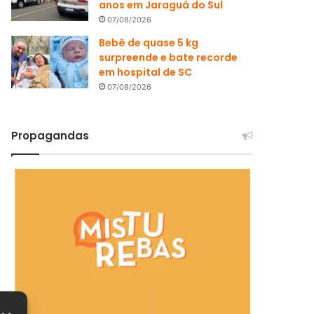
anos em Jaraguá do Sul
07/08/2026
Bebê de quase 5 kg
surpreende e bate recorde
em hospital de SC
07/08/2026
Propagandas