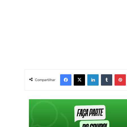
Facebook
X
Linkedin
Tumblr
Pintere
Compartilhar