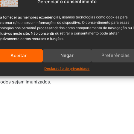
Gerenciar o consentimento
 chance para agravamento de doença (como portadores de
outras) – Aguardando novas doses
a fornecer as melhores experiências, usamos tecnologias como cookies para
azenar e/ou acessar informações do dispositivo. O consentimento para essas
nologias nos permitirá processar dados como comportamento de navegação ou 
lusivos neste site. Não consentir ou retirar o consentimento pode afetar
Funcionários do sistema prisional – Aguardando novas
ativamente certos recursos e funções.
Aceitar
Negar
Preferências
Declaração de privacidade
todos sejam imunizados.