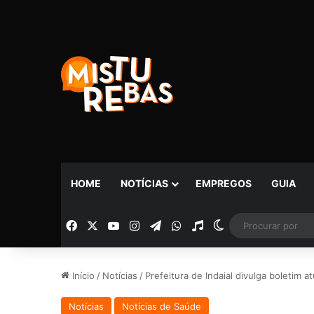
HOME
NOTÍCIAS
EMPREGOS
GUIA
Facebook
X
YouTube
Instagram
Telegram
WhatsApp
Rádio
Switch skin
Início
/
Notícias
/
Prefeitura de Indaial divulga boletim a
Notícias
Notícias de Saúde