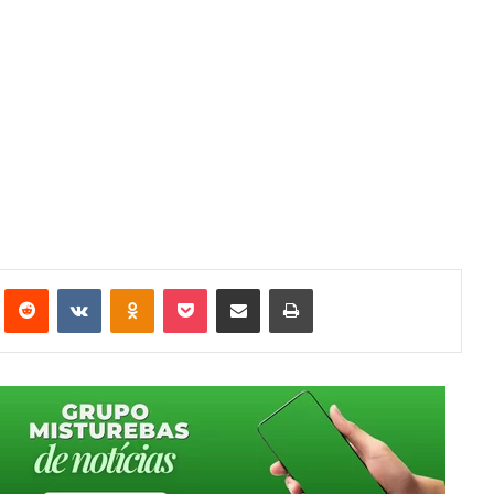
st
Reddit
VK
OK
Pocket
Compartilhar via e-mail
Imprimir