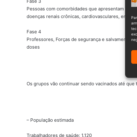
Fase 3
Pessoas com comorbidades que apresentam maior
doenças renais crônicas, cardiovasculares, entre 
Par
arm
tec
Fase 4
exc
Professores, Forças de segurança e salvamento e 
neg
doses
Os grupos vão continuar sendo vacinados até que 
– População estimada
Trabalhadores de saúde: 1.120