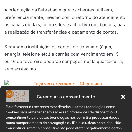
A orientação da Febraban é que os clientes utilizem,
preferencialmente, mesmo com o retorno do atendimento,
os canais digitais, como sites e aplicativo dos bancos, para
a realização de transferências e pagamento de contas.
Segundo a instituição, as contas de consumo (água,
energia, telefone etc.) e carnês com vencimento em 15
ou 16 de fevereiro poderão ser pagos nesta quarta-feira,
sem acréscimo.
Gerenciar o consentimento
A Febraban informou ainda que os boletos bancários de
clientes cadastrados como sacados eletrônicos poderão
Para fornecer as melhores experiências, usamos tecnologias como
ser pagos via débito direto autorizado.
cookies para armazenar e/ou acessar informações do dispositivo. O
consentimento para essas tecnologias nos permitirá processar dados
como comportamento de navegação ou IDs exclusivos neste site. Não
consentir ou retirar o consentimento pode afetar negativamente certos