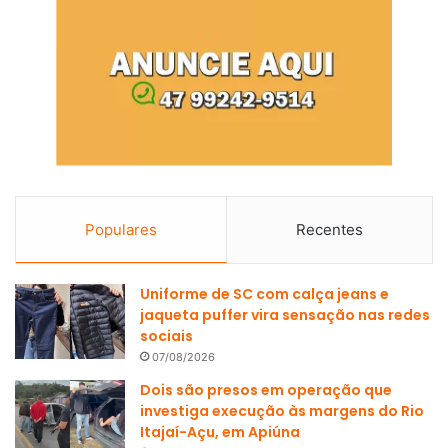
Populares
Recentes
Uniforme de SC com calça jeans e
jaqueta puffer vira sensação nas redes
sociais
07/08/2026
Dois são presos em operação que
investiga execução às margens do Rio
Itajaí-Açu, em Apiúna