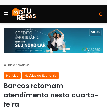
Menu
P
Início
/
Notícias
Notícias
Notícias de Economia
Bancos retomam
atendimento nesta quarta-
feira