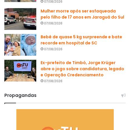
07/08/2026
Mulher morre após ser esfaqueada
pelo filho de 17 anos em Jaraguá do Sul
07/08/2026
Bebê de quase 5 kg surpreende e bate
recorde em hospital de SC
07/08/2026
Ex-prefeito de Timbó, Jorge Krüger
abre o jogo sobre candidatura, legado
e Operação Credenciamento
07/08/2026
Propagandas