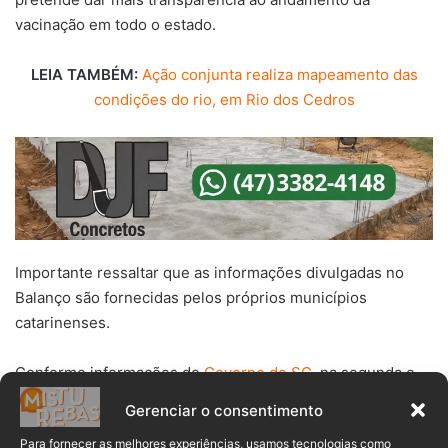
vacinação em todo o estado.
LEIA TAMBÉM:
Ação conjunta realiza mapeamento das
condições do rio, em Rio dos Cedros
Importante ressaltar que as informações divulgadas no
Balanço são fornecidas pelos próprios municípios
catarinenses.
Conforme informações do
Governo de SC
, na segunda e
na quarta serão divulgados dados resumidos, apenas
Gerenciar o consentimento
estaduais. Na sexta, será divulgado relatório completo com
Para fornecer as melhores experiências, usamos tecnologias como
dados de aplicação de doses (D1 + D2) em todos os 295