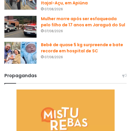
Itajaí-Açu, em Apiúna
07/08/2026
Mulher morre após ser esfaqueada
pelo filho de 17 anos em Jaraguá do Sul
07/08/2026
Bebê de quase 5 kg surpreende e bate
recorde em hospital de SC
07/08/2026
Propagandas