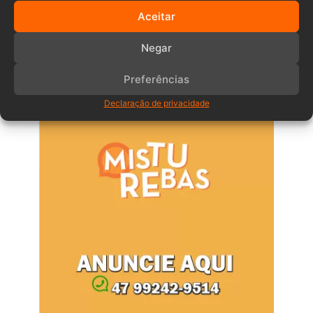
Comentários
Aceitar
Negar
Anuncia – Lateral
Preferências
Declaração de privacidade