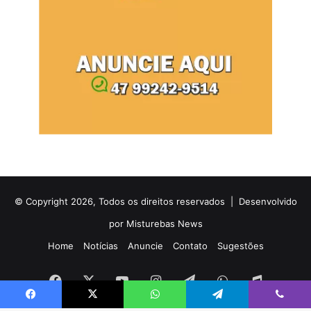
© Copyright 2026, Todos os direitos reservados |
Desenvolvido
por Misturebas News
Home
Notícias
Anuncie
Contato
Sugestões
Facebook
X
YouTube
Instagram
Telegram
WhatsApp
Rádio
Facebook
X
WhatsApp
Telegram
Viber