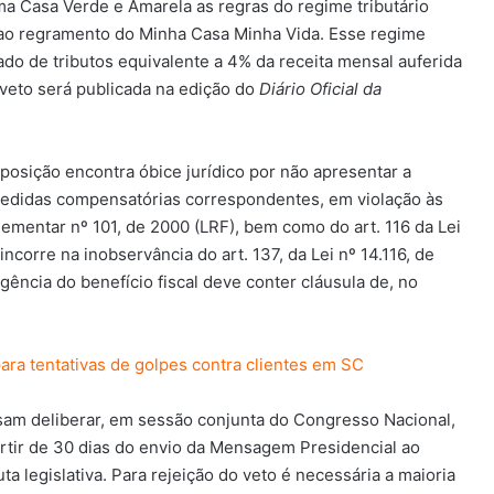
ma Casa Verde e Amarela as regras do regime tributário
 ao regramento do Minha Casa Minha Vida. Esse regime
cado de tributos equivalente a 4% da receita mensal auferida
 veto será publicada na edição do
Diário Oficial da
oposição encontra óbice jurídico por não apresentar a
medidas compensatórias correspondentes, em violação às
lementar nº 101, de 2000 (LRF), bem como do art. 116 da Lei
corre na inobservância do art. 137, da Lei nº 14.116, de
ência do benefício fiscal deve conter cláusula de, no
para tentativas de golpes contra clientes em SC
isam deliberar, em sessão conjunta do Congresso Nacional,
rtir de 30 dias do envio da Mensagem Presidencial ao
ta legislativa. Para rejeição do veto é necessária a maioria