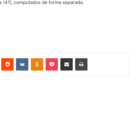
s (41), computados de forma separada.
st
Reddit
VK
OK
Pocket
Compartilhar via e-mail
Imprimir