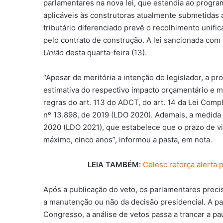
parlamentares na nova lei, que estendia ao progra
aplicáveis às construtoras atualmente submetidas
tributário diferenciado prevê o recolhimento unifi
pelo contrato de construção. A lei sancionada com
União
desta quarta-feira (13).
“Apesar de meritória a intenção do legislador, a pr
estimativa do respectivo impacto orçamentário e 
regras do art. 113 do ADCT, do art. 14 da Lei Comp
nº 13.898, de 2019 (LDO 2020). Ademais, a medida in
2020 (LDO 2021), que estabelece que o prazo de vig
máximo, cinco anos”, informou a pasta, em nota.
LEIA TAMBÉM:
Celesc reforça alerta 
Após a publicação do veto, os parlamentares prec
a manutenção ou não da decisão presidencial. A pa
Congresso, a análise de vetos passa a trancar a pau