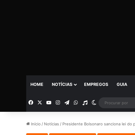
HOME
NOTÍCIAS
EMPREGOS
GUIA
Facebook
X
YouTube
Instagram
Telegram
WhatsApp
Rádio
Switch skin
Início
/
Notícias
/
Presidente Bolsonaro sanciona lei do