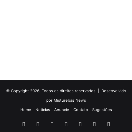
© Copyright 2026, Todos os direitos reservados |
Desenvolvido
por Misturebas News
Home
Notícias
Anuncie
Contato
Sugestões
Facebook
X
YouTube
Instagram
Telegram
WhatsApp
Rádio