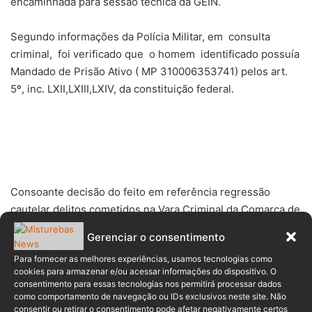
encaminhada para sessão técnica da GEIN.
Segundo informações da Polícia Militar, em consulta
criminal, foi verificado que o homem identificado possuía
Mandado de Prisão Ativo ( MP 310006353741) pelos art.
5º, inc. LXII,LXIII,LXIV, da constituição federal.
Consoante decisão do feito em referência regressão
cautelar delitos cometidos na Vara Criminal da Comarca de
Canoinhas art. 163.unico, III c/ c art. 69 caput; Art. 129, § 9º
Gerenciar o consentimento
c/c art. 71, caput; Art. 331 e Art. 147, caput do CP.
Para fornecer as melhores experiências, usamos tecnologias como
cookies para armazenar e/ou acessar informações do dispositivo. O
Diante dos fatos, foi dado voz de prisão e em seguida
consentimento para essas tecnologias nos permitirá processar dados
conduzido até a unidade prisional de Indaial.
como comportamento de navegação ou IDs exclusivos neste site. Não
consentir ou retirar o consentimento pode afetar negativamente certos