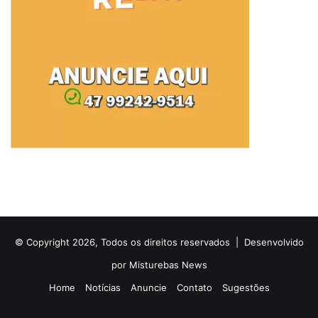
© Copyright 2026, Todos os direitos reservados |
Desenvolvido
por Misturebas News
Home
Notícias
Anuncie
Contato
Sugestões