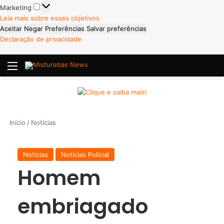
Marketing
Marketing
Leia mais sobre esses objetivos
Aceitar
Negar
Preferências
Salvar preferências
Declaração de privacidade
Menu
P
Início
/
Notícias
Notícias
Notícias Policial
Homem
embriagado