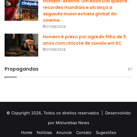
Homem-Aranha: Um Novo Dia quebra
recordes mundiais e alcança a
segunda maior estreia global do
cinema
07/08/2026
Homem é preso por agredir filho de 5
anos com chicote de cavalo em SC
07/08/2026
Propagandas
© Copyright 2026, Todos os direitos reservados |
Desenvolvido
por Misturebas News
Home
Notícias
Anuncie
Contato
Sugestões