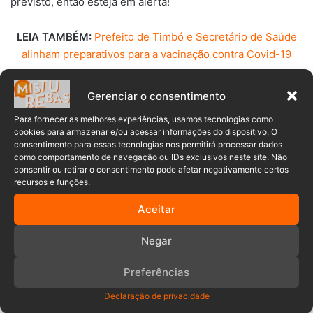
previsto, então esteja em alerta!
LEIA TAMBÉM:
Prefeito de Timbó e Secretário de Saúde
alinham preparativos para a vacinação contra Covid-19
Existem outras taxas que você terá que pagar?
Gerenciar o consentimento
Saber seu custo total mensal é a chave para determinar se
Para fornecer as melhores experiências, usamos tecnologias como
cookies para armazenar e/ou acessar informações do dispositivo. O
o
apartamento para alugar em Balneário Camboriú
consentimento para essas tecnologias nos permitirá processar dados
desejada se encaixa no seu orçamento, portanto, não
como comportamento de navegação ou IDs exclusivos neste site. Não
consentir ou retirar o consentimento pode afetar negativamente certos
presuma que os serviços públicos são as únicas despesas
recursos e funções.
que você terá de pagar. Muitos edifícios de apartamentos
maiores cobram taxas de estacionamento, animais de
Aceitar
estimação e comodidades como academia ou piscina, por
Negar
exemplo. Essas taxas podem adicionar várias centenas de
reais por mês à sua conta de condomínio e você não quer
Preferências
se surpreender quando se mudar e descobrir que não tem
dinheiro para estacionar ou ter acesso a uma incrível
Declaração de privacidade
academia ou piscina na cobertura. Tente negociar essas