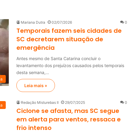
Mariana Dutra
02/07/2026
0
Temporais fazem seis cidades de
SC decretarem situação de
emergência
Antes mesmo de Santa Catarina concluir o
levantamento dos prejuízos causados pelos temporais
desta semana,…
na
Leia mais »
Redação Misturebas II
29/07/2025
0
na
Ciclone se afasta, mas SC segue
em alerta para ventos, ressaca e
frio intenso