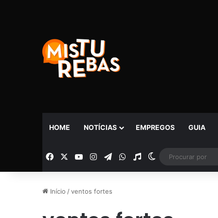
HOME
NOTÍCIAS
EMPREGOS
GUIA
Facebook
X
YouTube
Instagram
Telegram
WhatsApp
Rádio
Switch skin
Início
/
ventos fortes