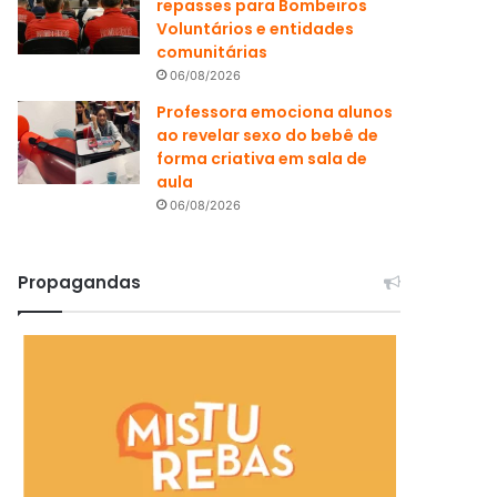
repasses para Bombeiros
Voluntários e entidades
comunitárias
06/08/2026
Professora emociona alunos
ao revelar sexo do bebê de
forma criativa em sala de
aula
06/08/2026
Propagandas