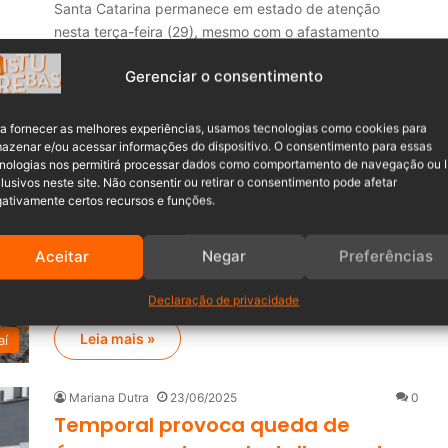
Santa Catarina permanece em estado de atenção
nesta terça-feira (29), mesmo com o afastamento
gradual…
Gerenciar o consentimento
Leia mais »
a fornecer as melhores experiências, usamos tecnologias como cookies para
azenar e/ou acessar informações do dispositivo. O consentimento para essas
Mariana Dutra
28/07/2025
0
nologias nos permitirá processar dados como comportamento de navegação ou 
Com ventos de ciclone, Timbó
lusivos neste site. Não consentir ou retirar o consentimento pode afetar
ativamente certos recursos e funções.
registra só uma ocorrência de
dano
Aceitar
Negar
Preferências
Apesar dos ventos intensos provocados por um ciclone
extratropical que avança por Santa Catarina, Timbó…
Declaração de privacidade
Leia mais »
aí
Mariana Dutra
23/06/2025
0
Temporal provoca queda de