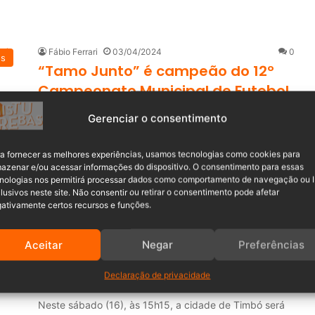
Fábio Ferrari
03/04/2024
0
es
“Tamo Junto” é campeão do 12º
Campeonato Municipal de Futebol
de Areia de Timbó
Gerenciar o consentimento
Na emocionante noite da última quinta-feira, 28 de
março, um excelente público se reuniu para…
a fornecer as melhores experiências, usamos tecnologias como cookies para
azenar e/ou acessar informações do dispositivo. O consentimento para essas
nologias nos permitirá processar dados como comportamento de navegação ou 
Leia mais »
lusivos neste site. Não consentir ou retirar o consentimento pode afetar
ativamente certos recursos e funções.
Mariana Dutra
16/09/2023
0
es
Tamo Junto de Timbó disputa
Aceitar
Negar
Preferências
semifinal do 33⁰ Campeonato
Municipal de Futebol de Campo
Declaração de privacidade
Neste sábado (16), às 15h15, a cidade de Timbó será