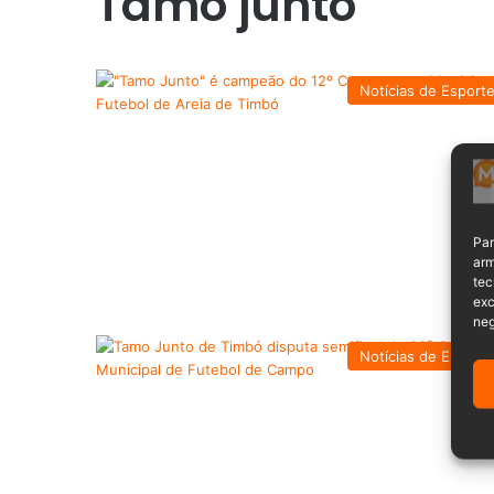
Tamo junto
Notícias de Esport
Par
arm
tec
exc
neg
Notícias de Esport