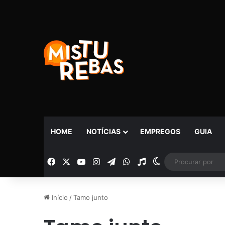
HOME
NOTÍCIAS
EMPREGOS
GUIA
Facebook
X
YouTube
Instagram
Telegram
WhatsApp
Rádio
Switch skin
Início
/
Tamo junto