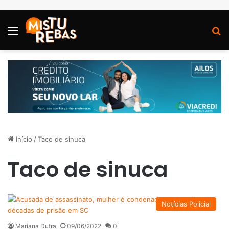
Menu
P
Início
/
Taco de sinuca
Taco de sinuca
Notícias Policial
Mariana Dutra
09/06/2022
0