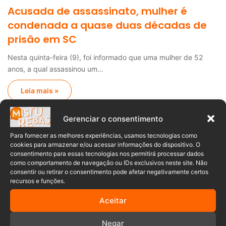
Acusada de assassinato, mulher é
condenada a quase duas décadas de
prisão em SC
Nesta quinta-feira (9), foi informado que uma mulher de 52
anos, a qual assassinou um…
Leia mais »
Gerenciar o consentimento
Anuncia – Lateral
Para fornecer as melhores experiências, usamos tecnologias como
cookies para armazenar e/ou acessar informações do dispositivo. O
consentimento para essas tecnologias nos permitirá processar dados
como comportamento de navegação ou IDs exclusivos neste site. Não
consentir ou retirar o consentimento pode afetar negativamente certos
recursos e funções.
Populares
Recentes
Aceitar
Uniforme de SC com calça jeans e
Negar
jaqueta puffer vira sensação nas redes