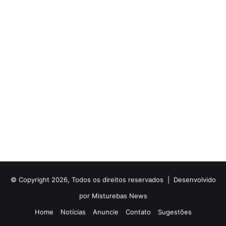
© Copyright 2026, Todos os direitos reservados |
Desenvolvido
por Misturebas News
Home
Notícias
Anuncie
Contato
Sugestões