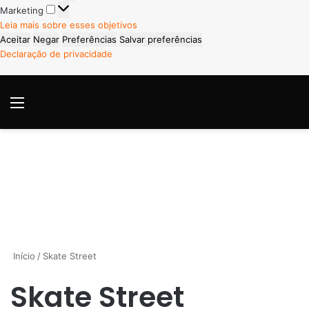
Marketing
Marketing
Leia mais sobre esses objetivos
Aceitar
Negar
Preferências
Salvar preferências
Declaração de privacidade
Menu
P
Início
/
Skate Street
Skate Street