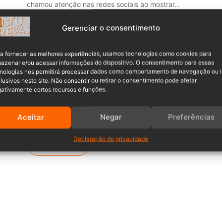
chamou atenção nas redes sociais ao mostrar…
Leia mais »
Gerenciar o consentimento
Maria Clara Franco
22/04/2025
0
a fornecer as melhores experiências, usamos tecnologias como cookies para
do
azenar e/ou acessar informações do dispositivo. O consentimento para essas
Papa Francisco será sepultado no
nologias nos permitirá processar dados como comportamento de navegação ou 
sábado em cerimônia marcada
lusivos neste site. Não consentir ou retirar o consentimento pode afetar
ativamente certos recursos e funções.
pela simplicidade
O Vaticano anunciou que o funeral do Papa Francisco
Aceitar
Negar
Preferências
ocorrerá no sábado (26), às 10h…
Declaração de privacidade
Leia mais »