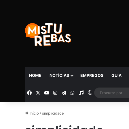
HOME
NOTÍCIAS
EMPREGOS
GUIA
Facebook
X
YouTube
Instagram
Telegram
WhatsApp
Rádio
Switch skin
Início
/
simplicidade