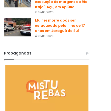
execução às margens do Rio
Itajaí-Açu, em Apiúna
07/08/2026
Mulher morre após ser
esfaqueada pelo filho de 17
anos em Jaraguá do Sul
07/08/2026
Propagandas