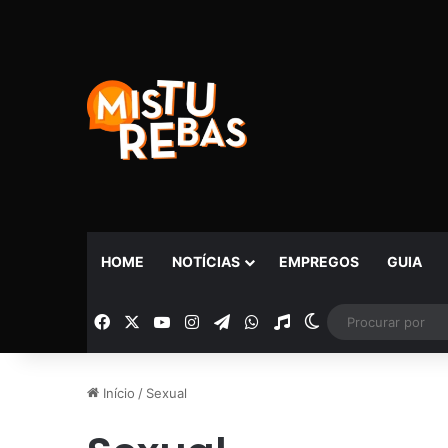
HOME
NOTÍCIAS
EMPREGOS
GUIA
Facebook
X
YouTube
Instagram
Telegram
WhatsApp
Rádio
Switch skin
Início
/
Sexual