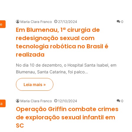
Maria Clara Franco
27/12/2024
0
de
Em Blumenau, 1ª cirurgia de
redesignação sexual com
tecnologia robótica no Brasil é
realizada
No dia 10 de dezembro, o Hospital Santa Isabel, em
Blumenau, Santa Catarina, foi palco…
Leia mais »
Maria Clara Franco
12/10/2024
0
na
Operação Griffin combate crimes
de exploração sexual infantil em
SC