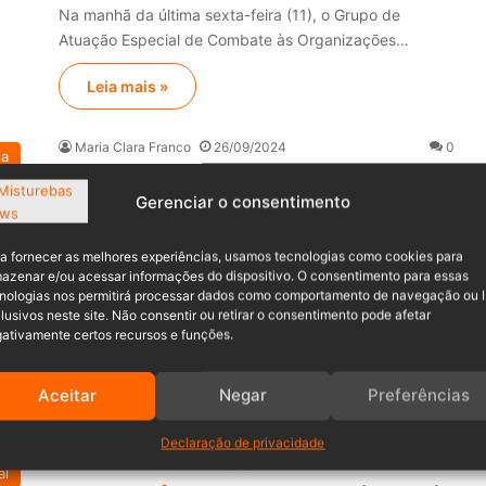
Na manhã da última sexta-feira (11), o Grupo de
Atuação Especial de Combate às Organizações…
Leia mais »
Maria Clara Franco
26/09/2024
0
ia
PF e CyberGAECO fazem operação
nacional contra crimes
Gerenciar o consentimento
cibernéticos de abuso sexual
a fornecer as melhores experiências, usamos tecnologias como cookies para
infantil
azenar e/ou acessar informações do dispositivo. O consentimento para essas
nologias nos permitirá processar dados como comportamento de navegação ou 
Na manhã desta quarta-feira (25), o Grupo de
lusivos neste site. Não consentir ou retirar o consentimento pode afetar
Investigação de Crimes Cibernéticos (CyberGAECO)
ativamente certos recursos e funções.
participou da…
Aceitar
Negar
Preferências
Leia mais »
Declaração de privacidade
Maria Clara Franco
23/08/2024
0
al