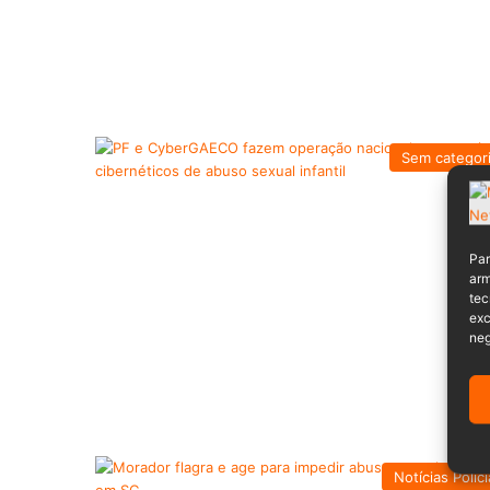
Sem categor
Par
arm
tec
exc
neg
Notícias Polici