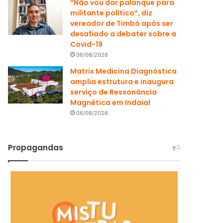
“Não vou dar palanque para
militante político”, diz
vereador de Timbó após ser
desafiado a debater sobre a
Covid-19
06/08/2026
Matrix Medicina Diagnóstica
amplia estrutura e inaugura
serviço de Ressonância
Magnética em Indaial
06/08/2026
Propagandas