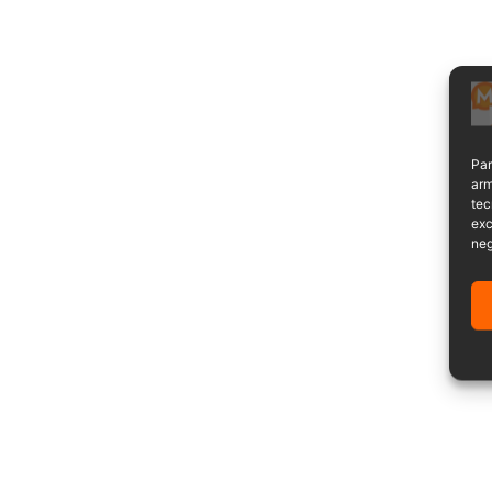
Par
arm
tec
exc
neg