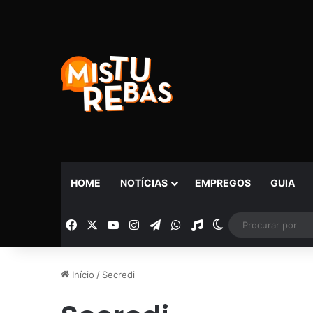
HOME
NOTÍCIAS
EMPREGOS
GUIA
Facebook
X
YouTube
Instagram
Telegram
WhatsApp
Rádio
Switch skin
Início
/
Secredi