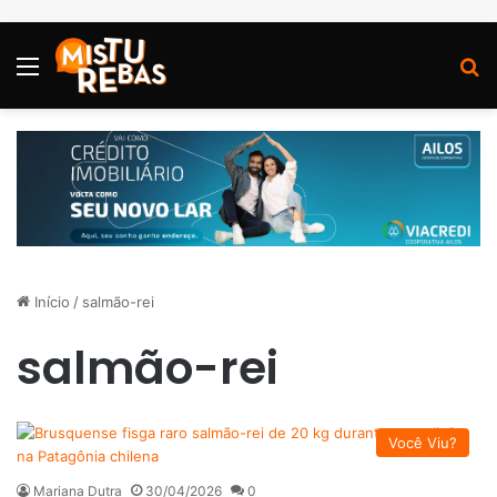
Menu
P
Início
/
salmão-rei
salmão-rei
Você Viu?
Mariana Dutra
30/04/2026
0