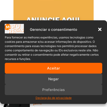
Gerenciar o consentimento
Para fornecer as melhores experiências, usamos tecnologias como
cookies para armazenar e/ou acessar informações do dispositivo. O
consentimento para essas tecnologias nos permitirá processar dados
como comportamento de navegação ou IDs exclusivos neste site. Não
consentir ou retirar o consentimento pode afetar negativamente certos
recursos e funções.
Populares
Recentes
Aceitar
Após pouco mais de uma semana com
Negar
a CNH, jovem perde o controle do carro
e cai de ribanceira em Blumenau
Preferências
07/08/2026
Óbitos no Vale do Itajaí de 03 a 06 de
Declaração de privacidade
julho