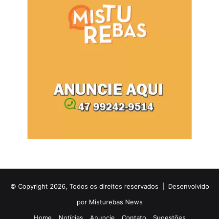
© Copyright 2026, Todos os direitos reservados |
Desenvolvido
por Misturebas News
Home
Notícias
Anuncie
Contato
Sugestões