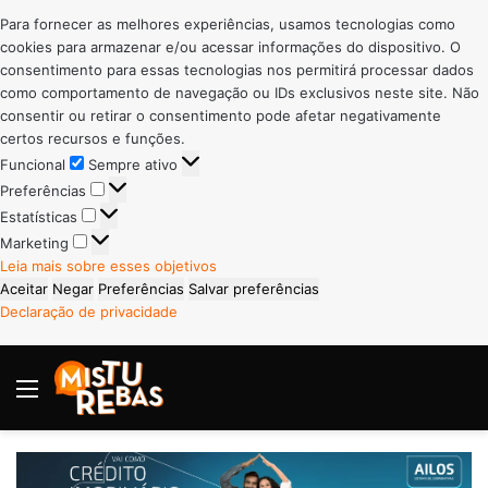
Para fornecer as melhores experiências, usamos tecnologias como
cookies para armazenar e/ou acessar informações do dispositivo. O
consentimento para essas tecnologias nos permitirá processar dados
como comportamento de navegação ou IDs exclusivos neste site. Não
consentir ou retirar o consentimento pode afetar negativamente
certos recursos e funções.
Funcional
Funcional
Sempre ativo
Preferências
Preferências
Estatísticas
Estatísticas
Marketing
Marketing
Leia mais sobre esses objetivos
Aceitar
Negar
Preferências
Salvar preferências
Declaração de privacidade
Menu
P