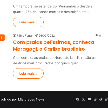
Um temporal se estende por Pernambuco desde a
quarta (25), causando mortes e destruição em…
Leia mais »
Fábio Ferrari
26/03/2022
0
il
Com praias belíssimas, conheça
Maragogi, o Caribe brasileiro
Com certeza as praias do Nordeste brasileiro são os
destinos mais procurados por quem quer…
Leia mais »
volvido por Misturebas News
Facebook
X
YouTube
Instagr
Tel