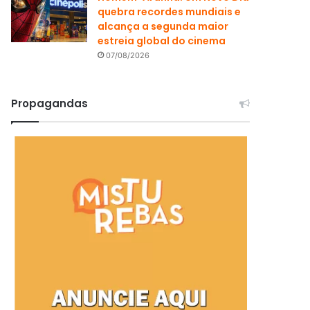
quebra recordes mundiais e
alcança a segunda maior
estreia global do cinema
07/08/2026
Propagandas