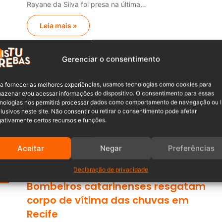
Rayane da Silva foi presa na última…
Leia mais »
Maria Clara Franco
30/03/2024
0
es
Gerenciar o consentimento
Incêndio atinge prédio em
construção de 28 andares e causa
a fornecer as melhores experiências, usamos tecnologias como cookies para
susto aos moradores
azenar e/ou acessar informações do dispositivo. O consentimento para essas
nologias nos permitirá processar dados como comportamento de navegação ou 
lusivos neste site. Não consentir ou retirar o consentimento pode afetar
Na noite de quinta-feira (28), um incêndio de grandes
ativamente certos recursos e funções.
proporções assolou um edifício em construção…
Leia mais »
Aceitar
Negar
Preferências
Declaração de privacidade
Andressa Caroline Maas
03/06/2022
0
es
Bombeiros catarinenses resgatam
corpo de vítima das chuvas em
Recife