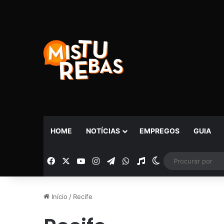
HOME
NOTÍCIAS
EMPREGOS
GUIA
Facebook
X
YouTube
Instagram
Telegram
WhatsApp
Rádio
Switch skin
Início
/
Recife