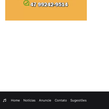
am
egram
WhatsApp
Rádio
Home
Notícias
Anuncie
Contato
Sugestões