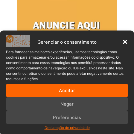
Gerenciar o consentimento
Para fornecer as melhores experiências, usamos tecnologias como
cookies para armazenar e/ou acessar informações do dispositivo. O
consentimento para essas tecnologias nos permitirá processar dados
como comportamento de navegação ou IDs exclusivos neste site. Não
consentir ou retirar o consentimento pode afetar negativamente certos
Populares
Recentes
recursos e funções.
Aceitar
Após R$ 24 milhões em reforma, Fire
Whip do Beto Carrero ganha data para
Negar
voltar
08/08/2026
Preferências
Justiça de SC permite que mulher retire
Declaração de privacidade
do registro o nome do pai condenado