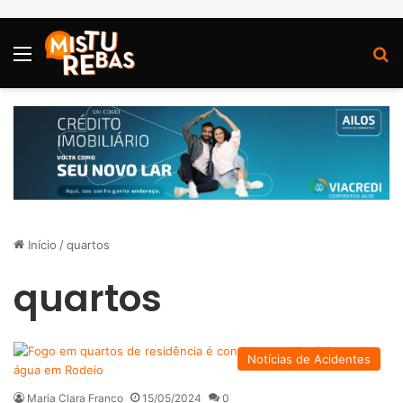
Menu
P
Início
/
quartos
quartos
Notícias de Acidentes
Maria Clara Franco
15/05/2024
0