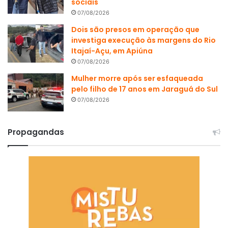
sociais
07/08/2026
Dois são presos em operação que
investiga execução às margens do Rio
Itajaí-Açu, em Apiúna
07/08/2026
Mulher morre após ser esfaqueada
pelo filho de 17 anos em Jaraguá do Sul
07/08/2026
Propagandas