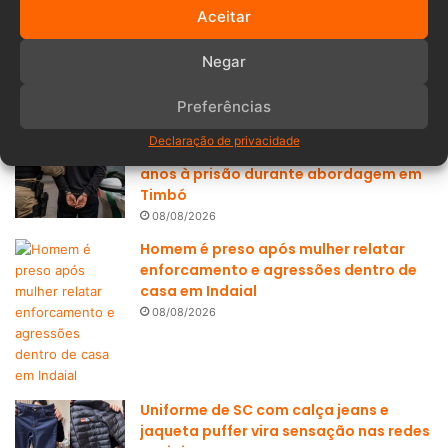
Aceitar
Negar
Populares
Recentes
Preferências
Declaração de privacidade
Mandado em aberto leva homem de 35
anos à prisão durante abordagem em
Timbó
08/08/2026
Homem é preso após mulher relatar
enforcamento e agressões dentro de
casa em Indaial
08/08/2026
Uniforme de SC com calça jeans e
jaqueta puffer vira sensação nas redes