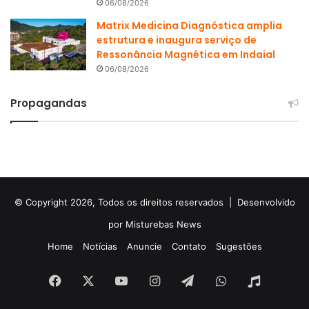
06/08/2026
Matrix Medicina Diagnóstica amplia
estrutura e inaugura serviço de
Ressonância Magnética em Indaial
06/08/2026
Propagandas
© Copyright 2026, Todos os direitos reservados |
Desenvolvido
por Misturebas News
Home
Notícias
Anuncie
Contato
Sugestões
Facebook
X
YouTube
Instagram
Telegram
WhatsApp
Rádio