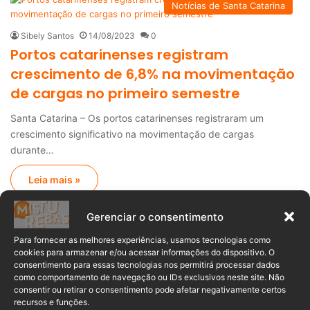
Notícias de Santa Catarina
Sibely Santos
14/08/2023
0
Portos catarinenses registram
crescimento de 6,8% na movimentação
de cargas no primeiro semestre
Santa Catarina – Os portos catarinenses registraram um
crescimento significativo na movimentação de cargas
durante…
Leia mais »
Gerenciar o consentimento
Anuncia – Lateral
Para fornecer as melhores experiências, usamos tecnologias como
cookies para armazenar e/ou acessar informações do dispositivo. O
consentimento para essas tecnologias nos permitirá processar dados
como comportamento de navegação ou IDs exclusivos neste site. Não
consentir ou retirar o consentimento pode afetar negativamente certos
recursos e funções.
Populares
Recentes