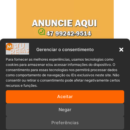
Gerenciar o consentimento
Para fornecer as melhores experiências, usamos tecnologias como
cookies para armazenar e/ou acessar informações do dispositivo. O
consentimento para essas tecnologias nos permitirá processar dados
Populares
Recentes
como comportamento de navegação ou IDs exclusivos neste site. Não
consentir ou retirar o consentimento pode afetar negativamente certos
recursos e funções.
Exigência de médico “brasileiro,
branco e cristão” termina em processo
Aceitar
por injúria racial em SC
06/08/2026
Negar
Preferências