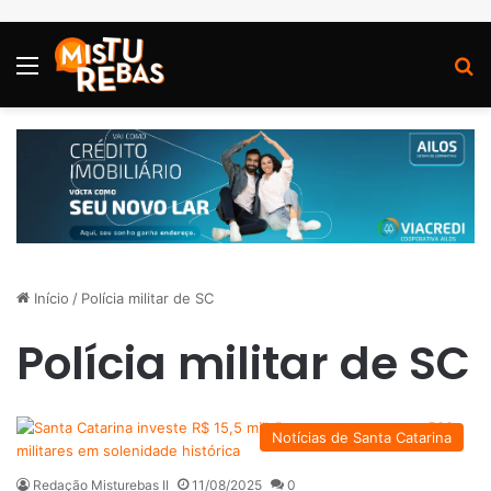
Menu
P
Início
/
Polícia militar de SC
Polícia militar de SC
Notícias de Santa Catarina
Redação Misturebas II
11/08/2025
0