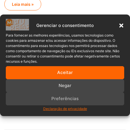
Leia mais »
Notícias Policial
Gerenciar o consentimento
Maria Clara Franco
25/02/2025
0
Para fornecer as melhores experiências, usamos tecnologias como
Polícia Militar de SC investe mais de
cookies para armazenar e/ou acessar informações do dispositivo. O
consentimento para essas tecnologias nos permitirá processar dados
R$600 mil e moderniza fiscalização
como comportamento de navegação ou IDs exclusivos neste site. Não
ambiental com drones
consentir ou retirar o consentimento pode afetar negativamente certos
recursos e funções.
Foram investidos R$ 617 mil na aquisição de 19 drones DJI
Aceitar
Mavic 3 Enterprise Thermal,…
Negar
Leia mais »
Preferências
Anuncia – Lateral
Declaração de privacidade