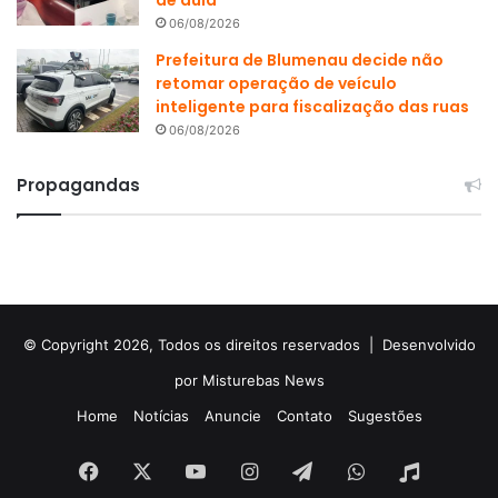
06/08/2026
Prefeitura de Blumenau decide não
retomar operação de veículo
inteligente para fiscalização das ruas
06/08/2026
Propagandas
© Copyright 2026, Todos os direitos reservados |
Desenvolvido
por Misturebas News
Home
Notícias
Anuncie
Contato
Sugestões
Facebook
X
YouTube
Instagram
Telegram
WhatsApp
Rádio