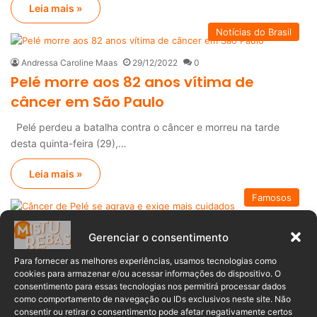
Leia mais »
Notícias do Brasil
Andressa Caroline Maas
29/12/2022
0
Pelé morre aos 82 anos vítima de
câncer em São Paulo
Pelé perdeu a batalha contra o câncer e morreu na tarde
desta quinta-feira (29),…
Leia mais »
Famosos
Mariana Dutra
22/12/2022
0
Gerenciar o consentimento
Câncer de Pelé se agrava e exige mais
Para fornecer as melhores experiências, usamos tecnologias como
cuidados
cookies para armazenar e/ou acessar informações do dispositivo. O
consentimento para essas tecnologias nos permitirá processar dados
O estado de saúde do Rei Pelé piorou e agora ele precisará de
como comportamento de navegação ou IDs exclusivos neste site. Não
maiores cuidados relacionados…
consentir ou retirar o consentimento pode afetar negativamente certos