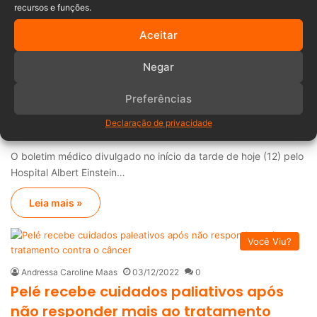
recursos e funções.
Leia mais »
Aceitar
Você Viu?
Negar
Andressa Caroline Maas
13/12/2022
0
Preferências
Estado de saúde de Pelé melhora, mas
Declaração de privacidade
ex-jogador não tem previsão de alta
O boletim médico divulgado no início da tarde de hoje (12) pelo
Hospital Albert Einstein…
Leia mais »
Você Viu?
Andressa Caroline Maas
03/12/2022
0
Pelé recebe cuidados paliativos após
não responder mais ao tratamento