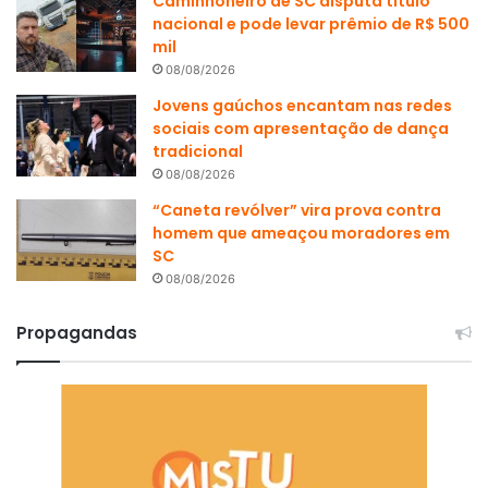
Caminhoneiro de SC disputa título
nacional e pode levar prêmio de R$ 500
mil
08/08/2026
Jovens gaúchos encantam nas redes
sociais com apresentação de dança
tradicional
08/08/2026
“Caneta revólver” vira prova contra
homem que ameaçou moradores em
SC
08/08/2026
Propagandas