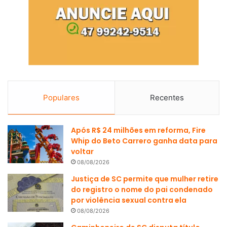
Populares
Recentes
Após R$ 24 milhões em reforma, Fire
Whip do Beto Carrero ganha data para
voltar
08/08/2026
Justiça de SC permite que mulher retire
do registro o nome do pai condenado
por violência sexual contra ela
08/08/2026