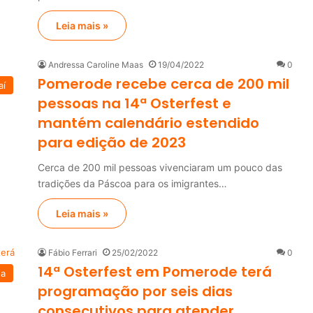
Leia mais »
Andressa Caroline Maas
19/04/2022
0
Pomerode recebe cerca de 200 mil
aí
pessoas na 14ª Osterfest e
mantém calendário estendido
para edição de 2023
Cerca de 200 mil pessoas vivenciaram um pouco das
tradições da Páscoa para os imigrantes…
Leia mais »
Fábio Ferrari
25/02/2022
0
14ª Osterfest em Pomerode terá
na
programação por seis dias
consecutivos para atender