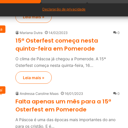
programação…
Declaração de privacidade
Leia mais »
ca
Mariana Dutra
14/02/2023
0
15ª Osterfest começa nesta
quinta-feira em Pomerode
O clima de Páscoa já chegou a Pomerode. A 15ª
Osterfest começa nesta quinta-feira, 16…
Leia mais »
aí
Andressa Caroline Maas
16/01/2023
0
Falta apenas um mês para a 15ª
Osterfest em Pomerode
A Páscoa é uma das épocas mais importantes do ano
para os cristão. E é…