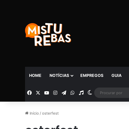
HOME
NOTÍCIAS
EMPREGOS
GUIA
Facebook
X
YouTube
Instagram
Telegram
WhatsApp
Rádio
Switch skin
Início
/
osterfest