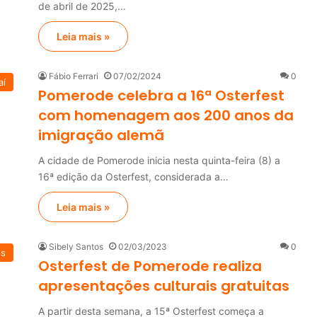
de abril de 2025,…
Leia mais »
Fábio Ferrari
07/02/2024
0
aí
Pomerode celebra a 16ª Osterfest
com homenagem aos 200 anos da
imigração alemã
A cidade de Pomerode inicia nesta quinta-feira (8) a
16ª edição da Osterfest, considerada a…
Leia mais »
Sibely Santos
02/03/2023
0
os
Osterfest de Pomerode realiza
apresentações culturais gratuitas
A partir desta semana, a 15ª Osterfest começa a