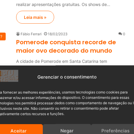
realizar apresentações gratuitas. Os shows de…
Leia mais »
Fábio Ferrari
18/02/2023
0
u?
Pomerode conquista recorde de
maior ovo decorado do mundo
A cidade de Pomerode em Santa Catarina tem
novamente o maior ovo decorado do mundo.…
Gerenciar o consentimento
Leia mais »
a fornecer as melhores experiências, usamos tecnologias como cookies para
azenar e/ou acessar informações do dispositivo. O consentimento para essas
Mariana Dutra
16/02/2023
0
os
nologias nos permitirá processar dados como comportamento de navegação ou 
Osterfest é programação no
lusivos neste site. Não consentir ou retirar o consentimento pode afetar
feriado de carnaval em Pomerode
ativamente certos recursos e funções.
A contagem regressiva para a Páscoa começou
Aceitar
Negar
Preferências
oficialmente em Pomerode e a 15ª Osterfest tem