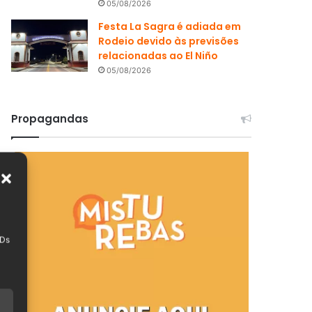
05/08/2026
Festa La Sagra é adiada em
Rodeio devido às previsões
relacionadas ao El Niño
05/08/2026
Propagandas
IDs