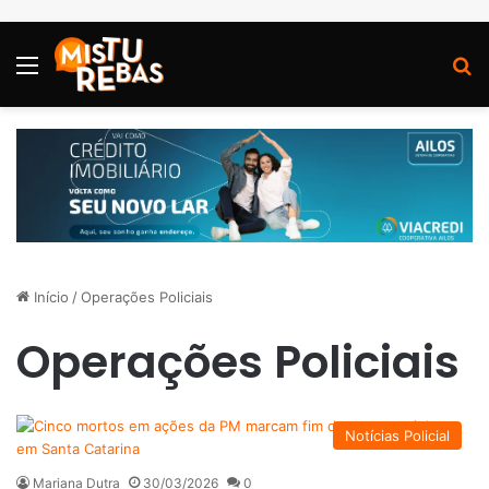
Menu
P
Início
/
Operações Policiais
Operações Policiais
Notícias Policial
Mariana Dutra
30/03/2026
0