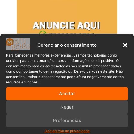
Gerenciar o consentimento
Para fornecer as melhores experiências, usamos tecnologias como
cookies para armazenar e/ou acessar informações do dispositivo. O
consentimento para essas tecnologias nos permitirá processar dados
como comportamento de navegação ou IDs exclusivos neste site. Não
Populares
Recentes
consentir ou retirar o consentimento pode afetar negativamente certos
recursos e funções.
Aceitar
Após campanha solidária, moradora
de Indaial realiza a primeira aplicação
de medicamento contra o câncer
Negar
06/08/2026
Preferências
Chegou a oportunidade: Defesa Civil
de Timbó abre inscrições para Curso
Declaração de privacidade