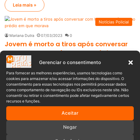
Leia mais »
Notícias Policial
Mariana Dutra
07/03/2023
0
Jovem é morto a tiros após conversar
com homem em frente ao prédio em
que morava
Gerenciar o consentimento
Na última segunda-feira (6), por volta das 23h50, a Polícia
Para fornecer as melhores experiências, usamos tecnologias como
cookies para armazenar e/ou acessar informações do dispositivo. O
Militar atendeu uma ocorrência de…
consentimento para essas tecnologias nos permitirá processar dados
como comportamento de navegação ou IDs exclusivos neste site. Não
Leia mais »
consentir ou retirar o consentimento pode afetar negativamente certos
recursos e funções.
Aceitar
Anuncia – Lateral
Negar