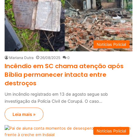
Notícias Policial
Mariana Dutra
26/08/2025
0
Incêndio em SC chama atenção após
Bíblia permanecer intacta entre
destroços
Um incêndio registrado em 13 de agosto segue sob
investigação da Polícia Civil de Corupá. O caso…
Leia mais »
Notícias Policial