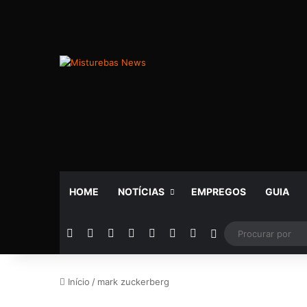
HOME
NOTÍCIAS
EMPREGOS
GUIA
Facebook
X
YouTube
Instagram
Telegram
WhatsApp
Rádio
Switch skin
Início
/
mark zuckerberg