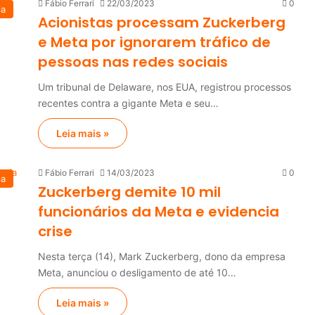
Fábio Ferrari
22/03/2023
0
ia
Acionistas processam Zuckerberg
e Meta por ignorarem tráfico de
pessoas nas redes sociais
Um tribunal de Delaware, nos EUA, registrou processos
recentes contra a gigante Meta e seu…
Leia mais »
Fábio Ferrari
14/03/2023
0
ia
Zuckerberg demite 10 mil
funcionários da Meta e evidencia
crise
Nesta terça (14), Mark Zuckerberg, dono da empresa
Meta, anunciou o desligamento de até 10…
Leia mais »