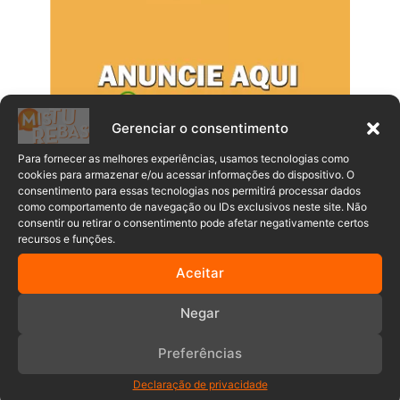
Gerenciar o consentimento
Para fornecer as melhores experiências, usamos tecnologias como
cookies para armazenar e/ou acessar informações do dispositivo. O
consentimento para essas tecnologias nos permitirá processar dados
como comportamento de navegação ou IDs exclusivos neste site. Não
Populares
Recentes
consentir ou retirar o consentimento pode afetar negativamente certos
recursos e funções.
Aceitar
Mulher morre após ser esfaqueada
pelo filho de 17 anos em Jaraguá do Sul
Negar
07/08/2026
Preferências
Bebê de quase 5 kg surpreende e bate
recorde em hospital de SC
Declaração de privacidade
07/08/2026