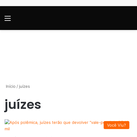
Menu
P
Início
/
juízes
juízes
Você Viu?