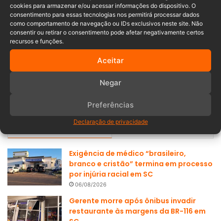
cookies para armazenar e/ou acessar informações do dispositivo. O
sábado (2) um balanço das principais…
consentimento para essas tecnologias nos permitirá processar dados
como comportamento de navegação ou IDs exclusivos neste site. Não
Leia mais »
consentir ou retirar o consentimento pode afetar negativamente certos
recursos e funções.
Aceitar
Anuncia – Lateral
Negar
Preferências
Populares
Recentes
Declaração de privacidade
Exigência de médico “brasileiro,
branco e cristão” termina em processo
por injúria racial em SC
06/08/2026
Gerente morre após ônibus invadir
restaurante às margens da BR-116 em