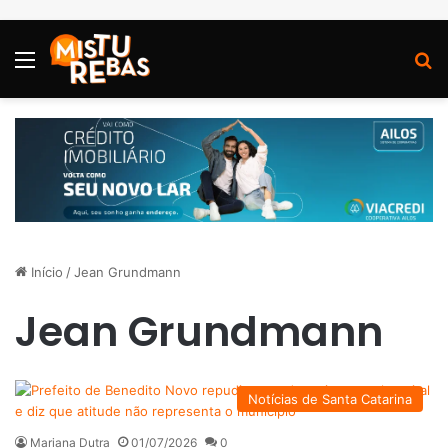
Menu
P
Início
/
Jean Grundmann
Jean Grundmann
Notícias de Santa Catarina
Mariana Dutra
01/07/2026
0