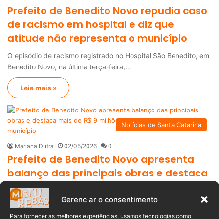
Prefeito de Benedito Novo repudia caso
de racismo em hospital e diz que
atitude não representa o município
O episódio de racismo registrado no Hospital São Benedito, em
Benedito Novo, na última terça-feira,…
Leia mais »
Notícias de Santa Catarina
Mariana Dutra
02/05/2026
0
Prefeito de Benedito Novo apresenta
balanço das principais obras e destaca
mais de R$ 9 milhões em investimentos
no município
Gerenciar o consentimento
Para fornecer as melhores experiências, usamos tecnologias como
O prefeito de Benedito Novo, Jean Grundmann, divulgou neste