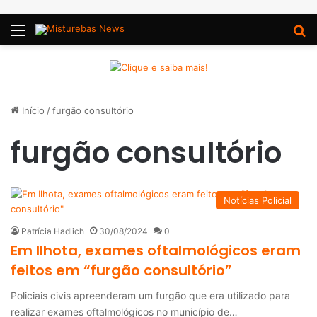
Menu
P
Início
/
furgão consultório
furgão consultório
Notícias Policial
Patrícia Hadlich
30/08/2024
0
Em Ilhota, exames oftalmológicos eram
feitos em “furgão consultório”
Policiais civis apreenderam um furgão que era utilizado para
realizar exames oftalmológicos no município de…