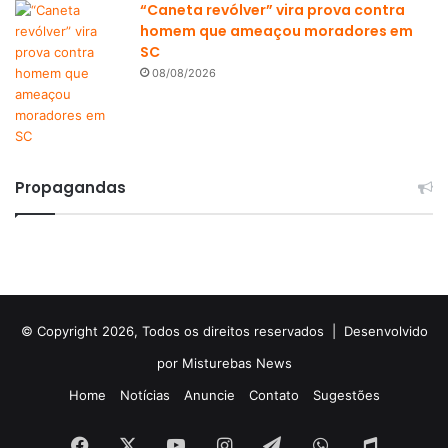
“Caneta revólver” vira prova contra
homem que ameaçou moradores em
SC
08/08/2026
Propagandas
© Copyright 2026, Todos os direitos reservados |
Desenvolvido
por Misturebas News
Home
Notícias
Anuncie
Contato
Sugestões
Facebook
X
YouTube
Instagram
Telegram
WhatsApp
Rádio