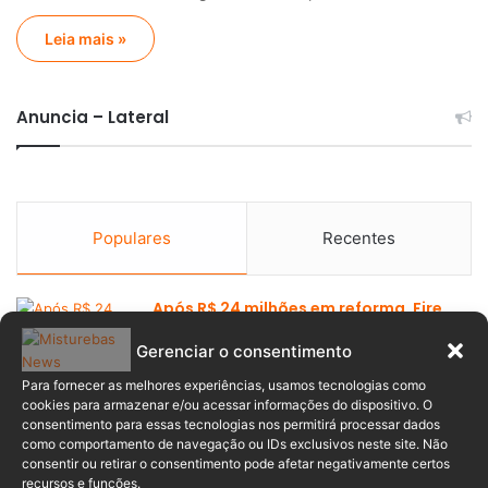
Leia mais »
Anuncia – Lateral
Populares
Recentes
Após R$ 24 milhões em reforma, Fire
Whip do Beto Carrero ganha data para
Gerenciar o consentimento
voltar
08/08/2026
Para fornecer as melhores experiências, usamos tecnologias como
cookies para armazenar e/ou acessar informações do dispositivo. O
consentimento para essas tecnologias nos permitirá processar dados
como comportamento de navegação ou IDs exclusivos neste site. Não
Justiça de SC permite que mulher retire
consentir ou retirar o consentimento pode afetar negativamente certos
do registro o nome do pai condenado
recursos e funções.