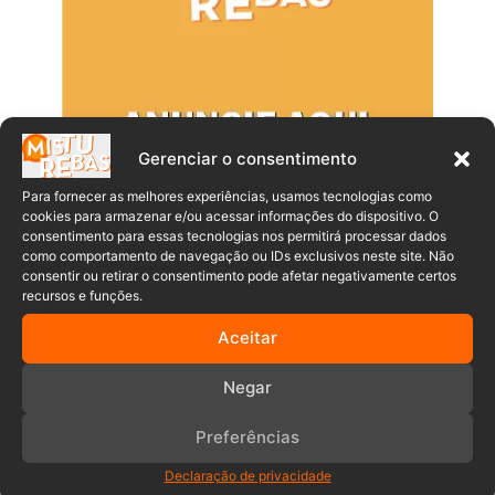
Gerenciar o consentimento
Para fornecer as melhores experiências, usamos tecnologias como
cookies para armazenar e/ou acessar informações do dispositivo. O
consentimento para essas tecnologias nos permitirá processar dados
como comportamento de navegação ou IDs exclusivos neste site. Não
consentir ou retirar o consentimento pode afetar negativamente certos
recursos e funções.
Populares
Recentes
Aceitar
Timbó ganha novo hospital veterinário
Negar
com atendimento 24 horas
09/08/2026
Preferências
Filhos de Bolsonaro têm visita ao pai
Declaração de privacidade