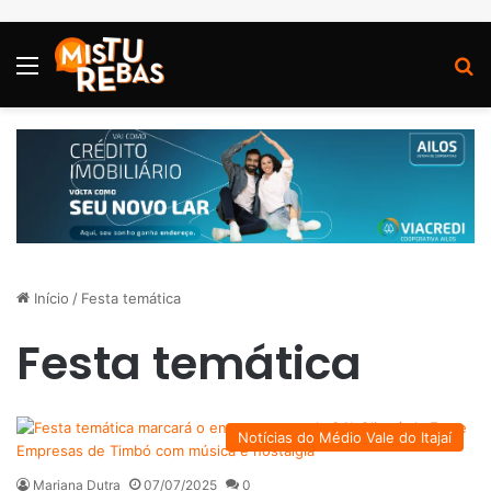
Menu
P
Início
/
Festa temática
Festa temática
Notícias do Médio Vale do Itajaí
Mariana Dutra
07/07/2025
0