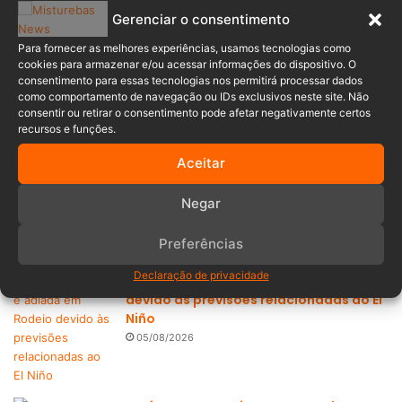
Gerenciar o consentimento
Para fornecer as melhores experiências, usamos tecnologias como
cookies para armazenar e/ou acessar informações do dispositivo. O
Populares
Recentes
consentimento para essas tecnologias nos permitirá processar dados
como comportamento de navegação ou IDs exclusivos neste site. Não
consentir ou retirar o consentimento pode afetar negativamente certos
recursos e funções.
Benedito Novo abre inscrições para
aulas gratuitas de karatê para
Aceitar
crianças e adolescentes
05/08/2026
Negar
Preferências
Declaração de privacidade
Festa La Sagra é adiada em Rodeio
devido às previsões relacionadas ao El
Niño
05/08/2026