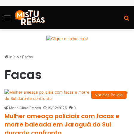
Menu
P
Início
/
Facas
Facas
Notícias Policial
Maria Clara Franco
19/02/2025
0
Mulher ameaça policiais com facas e
morre baleada em Jaraguá do Sul
durante confronto